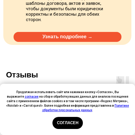
шаблоны договора, актов и заявок,
чтобы документы были юридически
корректны и безопасны для обеих
сторон.
Узнать подробнее →
Отзывы
Продолжая использовать сайт или нажимая кнопку «Согласен», Вы
выражаете
согласие
на сбор и обработку ваших данных для анализа посещения
сайта с применением файлов cookies и в том числе программ «Яндекс Метрика»,
Михаил Воронов
«Roistat» и «Carrot quest». Более подробная информация представлена в
Политике
обработки персональных данных
.
Руководитель управляющей компании
СОГЛАСЕН
Весенний период для нас — это всегда аврал:
нужно за две недели привести в порядок