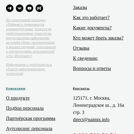
Заказы
Как это работает?
На электронной площадке
«Наймикс» применяются
Какие документы?
рекомендательные технологии
(информационные технологии
Кто может брать заказы?
предоставления информации
на основе сбора, систематизации
и анализа сведений, относящихся
Отзывы
к предпочтениям пользователей
сети «Интернет»)
К сведению
Информация о деятельности в
Вопросы и ответы
области информационных
технологий
Компаниям
Контакты
О продукте
125171, г. Москва,
Ленинградское ш., д. 16а
Подбор персонала
стр. 3
Партнёрская программа
direct@naimix.info
Аутсорсинг персонала