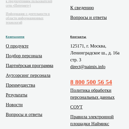
к предпочтениям пользователей
сети «Интернет»)
К сведению
Информация о деятельности в
Вопросы и ответы
области информационных
технологий
Компаниям
Контакты
О продукте
125171, г. Москва,
Ленинградское ш., д. 16а
Подбор персонала
стр. 3
Партнёрская программа
direct@naimix.info
Аутсорсинг персонала
8 800 500 56 54
Преимущества
Политика обработки
Результаты
персональных данных
Новости
СОУТ
Вопросы и ответы
Правила электронной
площадки Наймикс