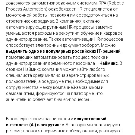
доверяются автоматизированным системам. RPA (Robotic
Process Automation) освобождает HR-специалистов от
монотонной работы, позволяя им сосредоточиться на
стратегических задачах. В компаниях, активно
автоматизирующих рутинные HR-процессы, заметно
уменьшаются расходы на рекрутинг, обучение и кадровое
администрирование. Также автоматизации HR-процессов
способствует электронный документооборот. Можно
выделить одно из популярных российских IT-решений
,
помогающих автоматизировать процесс поиска и
администрирования временного персонала –
Наймикс
. В
сервисе Наймикс компания может найти любого
специалиста среди миллиона зарегистрированных
пользователей, а все документы, необходимые для
сотрудничества между компанией-заказчиком и
самозанятым, формируются на платформе, что
значительно облегчает бизнес-процессы.
В последнее время развивается и
искусственный
интеллект (AI) в рекрутинге
. AI-алгоритмы анализируют
резюме, проводят первичные собеседования, ранжируют