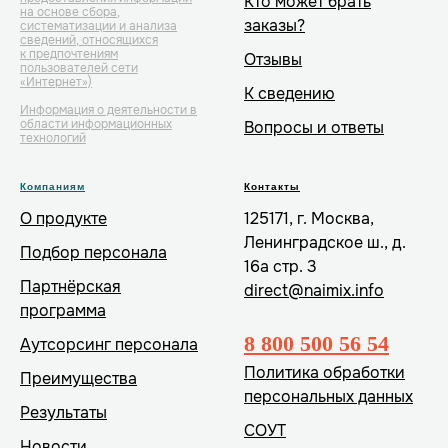
Кто может брать
на основе сбора,
заказы?
систематизации и анализа
сведений, относящихся
к предпочтениям
Отзывы
пользователей сети
«Интернет»)
К сведению
Информация о деятельности в
области информационных
Вопросы и ответы
технологий
Компаниям
Контакты
О продукте
125171, г. Москва,
Ленинградское ш., д.
Подбор персонала
16а стр. 3
Партнёрская
direct@naimix.info
программа
8 800 500 56 54
Аутсорсинг персонала
Политика обработки
Преимущества
персональных данных
Результаты
СОУТ
Новости