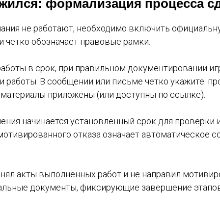
ожился: формализация процесса с
ания не работают, необходимо включить официальну
и четко обозначает правовые рамки.
 работы в срок, при правильном документировании иг
и работы. В сообщении или письме четко укажите: п
 материалы приложены (или доступны по ссылке).
ения начинается установленный срок для проверки и
мотивированного отказа означает автоматическое со
ринял акты выполненных работ и не направил мотиви
альные документы, фиксирующие завершение этапов