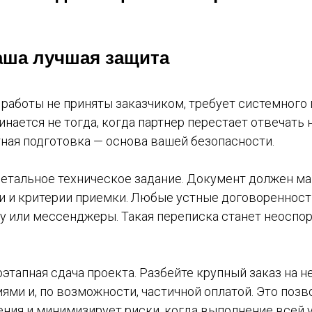
аша лучшая защита
 работы не приняты заказчиком, требует системного
нается не тогда, когда партнер перестает отвечать 
тная подготовка — основа вашей безопасности.
детальное техническое задание. Документ должен м
ки и критерии приемки. Любые устные договореннос
ту или мессенджеры. Такая переписка станет неосп
тапная сдача проекта. Разбейте крупный заказ на н
ми и, по возможности, частичной оплатой. Это поз
ния и минимизирует риски, когда выполнение всей у