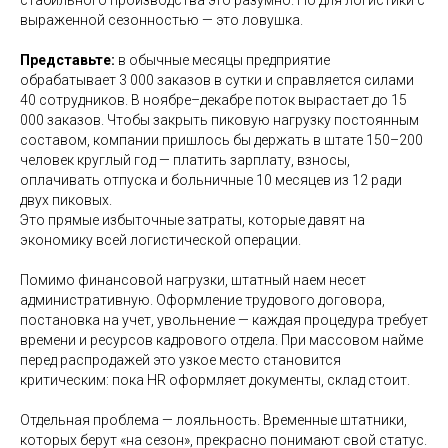
стабильного производства это разумно. Но для логистики с
выраженной сезонностью — это ловушка.
Представьте:
в обычные месяцы предприятие
обрабатывает 3 000 заказов в сутки и справляется силами
40 сотрудников. В ноябре–декабре поток вырастает до 15
000 заказов. Чтобы закрыть пиковую нагрузку постоянным
составом, компании пришлось бы держать в штате 150–200
человек круглый год — платить зарплату, взносы,
оплачивать отпуска и больничные 10 месяцев из 12 ради
двух пиковых.
Это прямые избыточные затраты, которые давят на
экономику всей логистической операции.
Помимо финансовой нагрузки, штатный наем несет
административную. Оформление трудового договора,
постановка на учет, увольнение — каждая процедура требует
времени и ресурсов кадрового отдела. При массовом найме
перед распродажей это узкое место становится
критическим: пока HR оформляет документы, склад стоит.
Отдельная проблема — лояльность. Временные штатники,
которых берут «на сезон», прекрасно понимают свой статус.