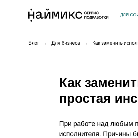
ДЛЯ СО
Блог
→
Для бизнеса
→
Как заменить испо
Как замени
простая инс
При работе над любым п
исполнителя. Причины б