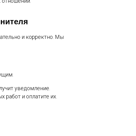
 отношений.
лнителя
вательно и корректно. Мы
ущим.
олучит уведомление.
 работ и оплатите их.