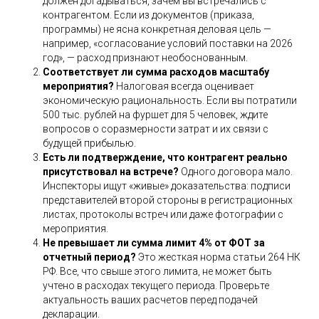
должен догадываться, зачем вы встречались с
контрагентом. Если из документов (приказа,
программы) не ясна конкретная деловая цель —
например, «согласование условий поставки на 2026
год», — расход признают необоснованным.
Соответствует ли сумма расходов масштабу
мероприятия?
Налоговая всегда оценивает
экономическую рациональность. Если вы потратили
500 тыс. рублей на фуршет для 5 человек, ждите
вопросов о соразмерности затрат и их связи с
будущей прибылью.
Есть ли подтверждение, что контрагент реально
присутствовал на встрече?
Одного договора мало.
Инспекторы ищут «живые» доказательства: подписи
представителей второй стороны в регистрационных
листах, протоколы встреч или даже фотографии с
мероприятия.
Не превышает ли сумма лимит 4% от ФОТ за
отчетный период?
Это жесткая норма статьи 264 НК
РФ. Все, что свыше этого лимита, не может быть
учтено в расходах текущего периода. Проверьте
актуальность ваших расчетов перед подачей
декларации.