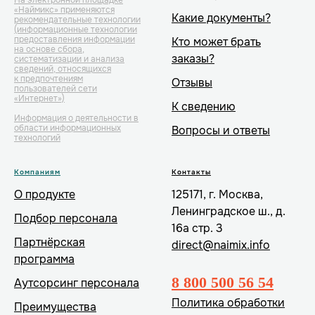
На электронной площадке
«Наймикс» применяются
Какие документы?
рекомендательные технологии
(информационные технологии
предоставления информации
Кто может брать
на основе сбора,
заказы?
систематизации и анализа
сведений, относящихся
к предпочтениям
Отзывы
пользователей сети
«Интернет»)
К сведению
Информация о деятельности в
области информационных
Вопросы и ответы
технологий
Компаниям
Контакты
О продукте
125171, г. Москва,
Ленинградское ш., д.
Подбор персонала
16а стр. 3
Партнёрская
direct@naimix.info
программа
8 800 500 56 54
Аутсорсинг персонала
Политика обработки
Преимущества