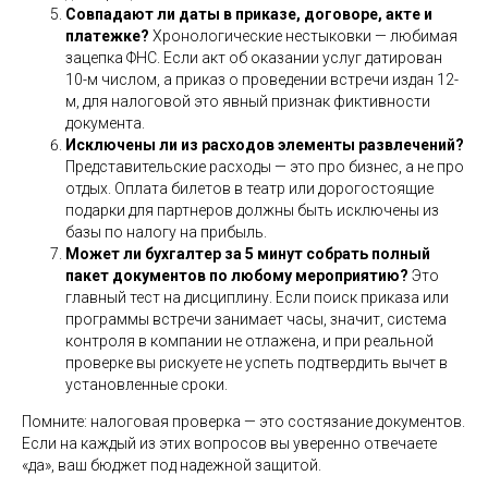
Совпадают ли даты в приказе, договоре, акте и
платежке?
Хронологические нестыковки — любимая
зацепка ФНС. Если акт об оказании услуг датирован
10-м числом, а приказ о проведении встречи издан 12-
м, для налоговой это явный признак фиктивности
документа.
Исключены ли из расходов элементы развлечений?
Представительские расходы — это про бизнес, а не про
отдых. Оплата билетов в театр или дорогостоящие
подарки для партнеров должны быть исключены из
базы по налогу на прибыль.
Может ли бухгалтер за 5 минут собрать полный
пакет документов по любому мероприятию?
Это
главный тест на дисциплину. Если поиск приказа или
программы встречи занимает часы, значит, система
контроля в компании не отлажена, и при реальной
проверке вы рискуете не успеть подтвердить вычет в
установленные сроки.
Помните: налоговая проверка — это состязание документов.
Если на каждый из этих вопросов вы уверенно отвечаете
«да», ваш бюджет под надежной защитой.