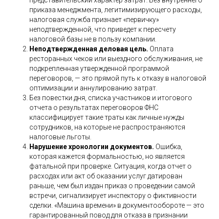
представительский характер затрат. Без внутреннего
приказа менеджмента, легитимизирующего расходы,
налоговая служба признает «первичку»
неподтвержденной, что приведет к пересчету
налоговой базы не в пользу компании.
Неподтвержденная деловая цель.
Оплата
ресторанных чеков или выездного обслуживания, не
подкрепленная утвержденной программой
переговоров, — это прямой путь к отказу в налоговой
оптимизации и аннулированию затрат.
Без повестки дня, списка участников и итогового
отчета о результатах переговоров ФНС
классифицирует такие траты как личные нужды
сотрудников, на которые не распространяются
налоговые льготы.
Нарушение хронологии документов.
Ошибка,
которая кажется формальностью, но является
фатальной при проверке. Ситуация, когда отчет о
расходах или акт об оказании услуг датирован
раньше, чем был издан приказ о проведении самой
встречи, сигнализирует инспектору о фиктивности
сделки. «Машина времени» в документообороте — это
гарантированный повод для отказа в признании