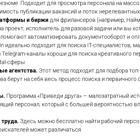
резюме. Подходит для просмотра персонала на массо
мость публикации вакансий и поток нерелевантных
латформы и биржи
для фрилансеров (например, Найми
на проект, исполнитель для разовой задачи или вы х
 помогают автоматизировать документооборот и опл
In идеально подходит для поиска IT-специалистов, ма
 Telegram-каналы хороши для поиска креативного п
tal-сферы.
ые агентства.
Этот метод подходит для подбора топ
а берут на себя весь процесс поиска и первичного от
ы.
Программа «Приведи друга» — малозатратный ист
ящий персонал, который с большей вероятностью в
 труда.
Здесь можно бесплатно найти рабочий персон
искателей может различаться.