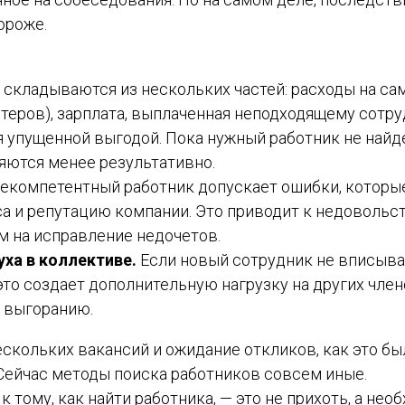
ороже.
 складываются из нескольких частей: расходы на са
теров), зарплата, выплаченная неподходящему сотруд
я упущенной выгодой. Пока нужный работник не найд
яются менее результативно.
екомпетентный работник допускает ошибки, которы
са и репутацию компании. Это приводит к недовольс
 на исправление недочетов.
ха в коллективе.
Если новый сотрудник не вписыва
это создает дополнительную нагрузку на других чле
 выгоранию.
скольких вакансий и ожидание откликов, как это был
Сейчас методы поиска работников совсем иные.
 тому, как найти работника, — это не прихоть, а нео