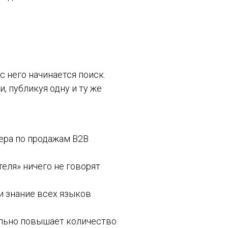
 с него начинается поиск.
, публикуя одну и ту же
ера по продажам B2B
еля» ничего не говорят
ли знание всех языков
тельно повышает количество