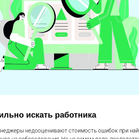
ильно искать работника
неджеры недооценивают стоимость ошибок при найм
нное на собеседования. Но на самом деле, последств