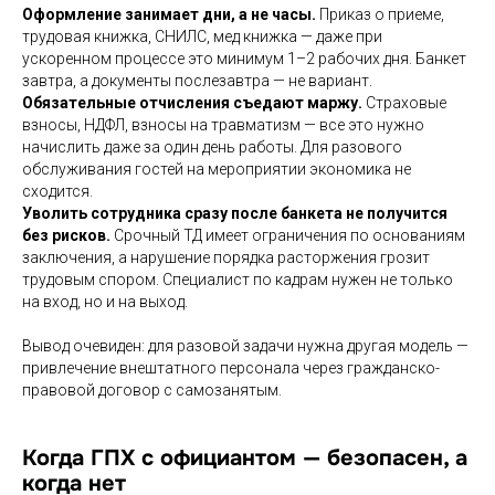
Оформление занимает дни, а не часы.
Приказ о приеме,
трудовая книжка, СНИЛС, мед книжка — даже при
ускоренном процессе это минимум 1–2 рабочих дня. Банкет
завтра, а документы послезавтра — не вариант.
Обязательные отчисления съедают маржу.
Страховые
взносы, НДФЛ, взносы на травматизм — все это нужно
начислить даже за один день работы. Для разового
обслуживания гостей на мероприятии экономика не
сходится.
Уволить сотрудника сразу после банкета не получится
без рисков.
Срочный ТД имеет ограничения по основаниям
заключения, а нарушение порядка расторжения грозит
трудовым спором. Специалист по кадрам нужен не только
на вход, но и на выход.
Вывод очевиден: для разовой задачи нужна другая модель —
привлечение внештатного персонала через гражданско-
правовой договор с самозанятым.
Когда ГПХ с официантом — безопасен, а
когда нет