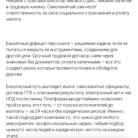
Никаких страховых взносов, никакого ДМС, никаких записей
в трудовую книжку. Самозанятый сам несет
ответственность за свое социальное страхование и уплату
налога.
Банкетный дефицит персонала — решаемая задача, если не
пытаться закрыть ее инструментами, созданными для
другой цели. Срочный трудовой договор, наем через
знакомых без документов, оплата наличными — все это
создает риски, которые проявятся позже и обойдутся
дороже.
Безопасный путь выглядит иначе: самозанятые официанты,
договор ГПХ с описанием результата, электронный акт и чек
НПД после смены. Платформа вроде Наймикс позволяет
пройти весь этот путь — от поиска исполнителей до
выплаты — за 24 часа и без юридических рисков. Именно
такой подход дает компании то, что нужно для любого
мероприятия: профессиональный сервис, гибкий подбор
нужного числа людей и юридическую чистоту на каждом
этапе.