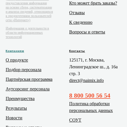
Кто может брать заказы?
предоставления информации
на основе сбора, систематизации
и анализа сведений, относящихся
Отзывы
к предпочтениям пользователей
сети «Интернет»)
К сведению
Информация о деятельности в
Вопросы и ответы
области информационных
технологий
Компаниям
Контакты
О продукте
125171, г. Москва,
Ленинградское ш., д. 16а
Подбор персонала
стр. 3
Партнёрская программа
direct@naimix.info
Аутсорсинг персонала
8 800 500 56 54
Преимущества
Политика обработки
Результаты
персональных данных
Новости
СОУТ