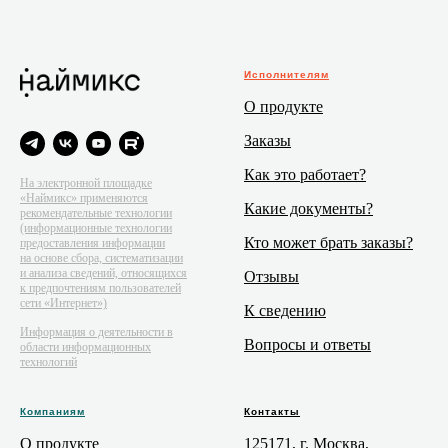
Исполнителям
О продукте
Заказы
Как это работает?
На электронной площадке
«Наймикс» применяются
Какие документы?
рекомендательные технологии
(информационные технологии
Кто может брать заказы?
предоставления информации
на основе сбора, систематизации
и анализа сведений, относящихся
Отзывы
к предпочтениям пользователей
сети «Интернет»)
К сведению
Информация о деятельности в
Вопросы и ответы
области информационных
технологий
Компаниям
Контакты
О продукте
125171, г. Москва,