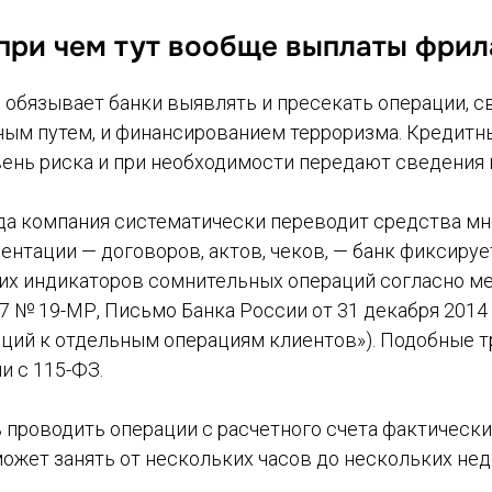
и при чем тут вообще выплаты фри
обязывает банки выявлять и пресекать операции, с
ным путем, и финансированием терроризма. Кредит
вень риска и при необходимости передают сведения
огда компания систематически переводит средства м
нтации — договоров, актов, чеков, — банк фиксируе
ских индикаторов сомнительных операций согласно 
17 № 19-МР, Письмо Банка России от 31 декабря 2014
ций к отдельным операциям клиентов»). Подобные т
и с 115-ФЗ.
проводить операции с расчетного счета фактически
ожет занять от нескольких часов до нескольких нед