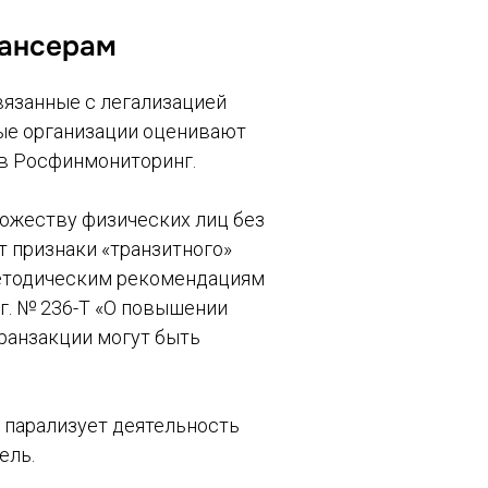
лансерам
вязанные с легализацией
ные организации оценивают
 в Росфинмониторинг.
ножеству физических лиц без
т признаки «транзитного»
методическим рекомендациям
 г. № 236-Т «О повышении
ранзакции могут быть
 парализует деятельность
ель.