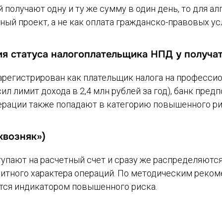
получают одну и ту же сумму в один день, то для а
ый проект, а не как оплата гражданско-правовых ус
я статуса налогоплательщика НПД у получа
зарегистрирован как плательщик налога на професси
сил лимит дохода в 2,4 млн рублей за год), банк пр
ерации также попадают в категорию повышенного ри
квозняк»)
пают на расчетный счет и сразу же распределяются 
зитного характера операций. По методическим реком
ется индикатором повышенного риска.