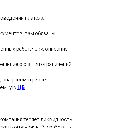
роведении платежа,
окументов, вам обязаны
енных работ, чеки, описание
 решение о снятии ограничений
, она рассматривает
риемную
ЦБ
.
 компания теряет ликвидность
скать ограничений и работать