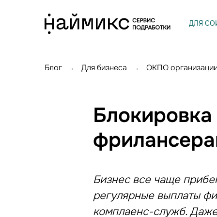
ДЛЯ СО
Блог
Для бизнеса
ОКПО организаци
→
→
Блокировка 
фрилансерам
Бизнес все чаще прибег
регулярные выплаты фи
комплаенс-служб. Даже