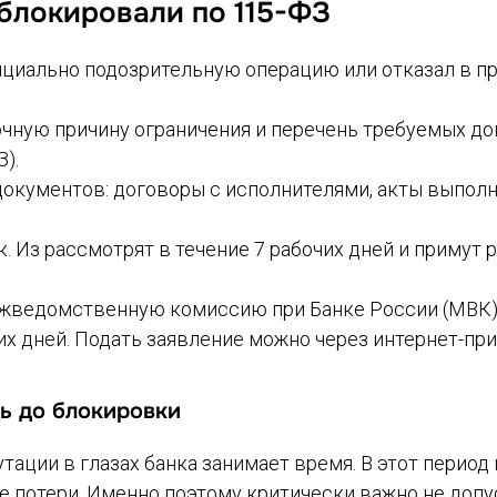
аблокировали по 115-ФЗ
нциально подозрительную операцию или отказал в п
точную причину ограничения и перечень требуемых д
З).
документов: договоры с исполнителями, акты выполн
к. Из рассмотрят в течение 7 рабочих дней и примут
межведомственную комиссию при Банке России (МВК)
чих дней. Подать заявление можно через интернет-п
ь до блокировки
ации в глазах банка занимает время. В этот период
е потери. Именно поэтому критически важно не допу