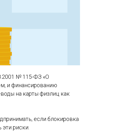
8.2001 № 115-ФЗ «О
ем, и финансированию
еводы на карты физлиц как
едпринимать, если блокировка
 эти риски.