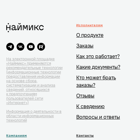
Исполнителям
О продукте
Заказы
Как это работает?
На электронной площадке
«Наймикс» применяются
Какие документы?
рекомендательные технологии
(информационные технологии
предоставления информации
Кто может брать
на основе сбора,
заказы?
систематизации и анализа
сведений, относящихся
к предпочтениям
Отзывы
пользователей сети
«Интернет»)
К сведению
Информация о деятельности в
области информационных
Вопросы и ответы
технологий
Компаниям
Контакты